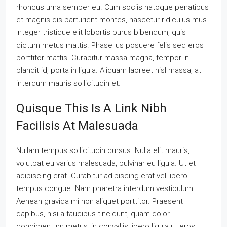
rhoncus urna semper eu. Cum sociis natoque penatibus
et magnis dis parturient montes, nascetur ridiculus mus.
Integer tristique elit lobortis purus bibendum, quis
dictum metus mattis. Phasellus posuere felis sed eros
porttitor mattis. Curabitur massa magna, tempor in
blandit id, porta in ligula. Aliquam laoreet nisl massa, at
interdum mauris sollicitudin et.
Quisque This Is A Link Nibh
Facilisis At Malesuada
Nullam tempus sollicitudin cursus. Nulla elit mauris,
volutpat eu varius malesuada, pulvinar eu ligula. Ut et
adipiscing erat. Curabitur adipiscing erat vel libero
tempus congue. Nam pharetra interdum vestibulum.
Aenean gravida mi non aliquet porttitor. Praesent
dapibus, nisi a faucibus tincidunt, quam dolor
condimentum metus, in convallis libero ligula ut eros.