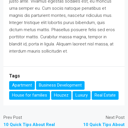
justo ante. Vivamus egestas sodales est, eu rhoncus
urna semper eu. Cum sociis natoque penatibus et
magnis dis parturient montes, nascetur ridiculus mus.
Integer tristique elit lobortis purus bibendum, quis
dictum metus mattis. Phasellus posuere felis sed eros
porttitor mattis. Curabitur massa magna, tempor in
blandit id, porta in ligula. Aliquam laoreet nisl massa, at
interdum mauris sollicitudin et.
Tags
Apartment
Business Development
House for families
Houzez
Luxury
Real Estate
Prev Post
Next Post
10 Quick Tips About Real
10 Quick Tips About